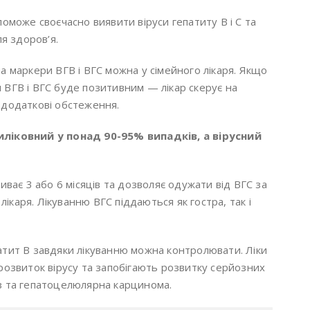
поможе своєчасно виявити віруси гепатиту В і С та
ля здоров’я.
а маркери ВГВ і ВГС можна у сімейного лікаря. Якщо
 ВГВ і ВГС буде позитивним — лікар скерує на
 додаткові обстеження.
иліковний у понад 90-95% випадків, а вірусний
иває 3 або 6 місяців та дозволяє одужати від ВГС за
каря. Лікуванню ВГС піддаються як гостра, так і
атит B завдяки лікуванню можна контролювати. Ліки
розвиток вірусу та запобігають розвитку серйозних
з та гепатоцелюлярна карцинома.