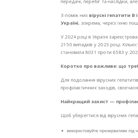
передачі, перебіг та наслідки, ал
З-поміж них
вірусні гепатити B і
Україні
, зокрема, через їхню пош
У 2024 році в Україні зареєстров
2150 випадків у 2023 році. Кількі
становила 8031 проти 6583 у 202
Коротко про важливе: що треб
Для подолання вірусних гепатиті
профілактичних заходів, своєчасні 
Найкращий захист — профіла
Щоб уберегтися від вірусних гепати
використовуйте презервативи під ча