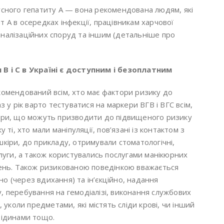
русного гепатиту А — вона рекомендована людям, які
т А в осередках інфекції, працівникам харчової
аналізаційних споруд та іншим (детальніше про
 B і С в Україні є доступним і безоплатним
екомендований всім, хто має фактори ризику до
аз у рік варто тестуватися на маркери ВГВ і ВГС всім,
тори, що можуть призводити до підвищеного ризику
у ті, хто мали маніпуляції, пов’язані із контактом з
шкіри, до прикладу, отримували стоматологічні,
ослуги, а також користувались послугами манікюрних
ерень. Також ризикованою поведінкою вважається
о (через вдихання) та ін’єкційно, надання
у, перебування на гемодіалізі, виконання службових
, уколи предметами, які містять сліди крові, чи інший
рідинами тощо.