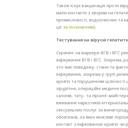
Також існує вакцинація проти ві
мали контакти з хворим на гепати
промисловості, водоочисних та к
це
за посиланням
).
Тестування на вірусні гепатити
Скринінг на маркери ВГВ і ВГС р
інфікування ВГВ і ВГС. Зокрема, р
хто має поведінку, стани та фак
інфікування, зокрема у групі ризик
кров’ю та порушенням цілісності 
хірургічні, операційні медичні п
салонів, тату- та пірсинг-майст
вживання наркотиків інтерназальн
сексуальних послуг за винагород
обов’язків, за яких можливі порізи
контакт з інфікованою кров’ю чи 