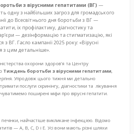
боротьби з вірусними гепатитами (ВГ)
—
ь одну з найбільших загроз для громадського
нії до Всесвітнього дня боротьби з ВГ —
атити, їх профілактику, діагностику та
ар’єри — дезінформацію та стигматизацію, які
з ВГ. Гасло кампанії 2025 року: «Вірусні
я з цим детальніше».
Міністерства охорони здоров’я та Центру
но
Тиждень боротьби з вірусними гепатитами
,
серпня. Упродовж цього тижня ми детально
тримати послуги скринінгу, діагностики та лікування
інчуватимемо поширені міфи про вірусні гепатити.
 печінки, найчастіше викликане інфекцією. Відомо
титів — A, B, C, D і E. Усі вони мають різні шляхи