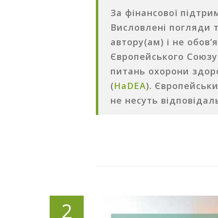
За фінансової підтри
Висловлені погляди 
автору(ам) і не обов
Європейського Союзу
питань охорони здоро
(
HaDEA
). Європейськ
не несуть відповідаль
2