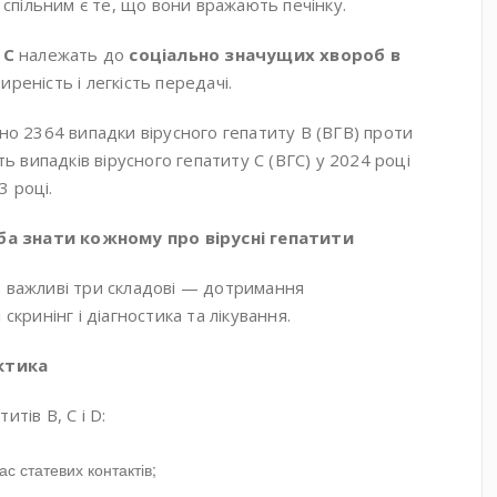
е спільним є те, що вони вражають печінку.
 C
належать до
соціально значущих хвороб в
иреність і легкість передачі.
ано 2364 випадки вірусного гепатиту B (ВГB) проти
сть випадків вірусного гепатиту C (ВГC) у 2024 році
3 році.
а знати кожному про вірусні гепатити
в важливі три складові — дотримання
скринінг і діагностика та лікування.
ктика
тів B, C і D:
с статевих контактів;