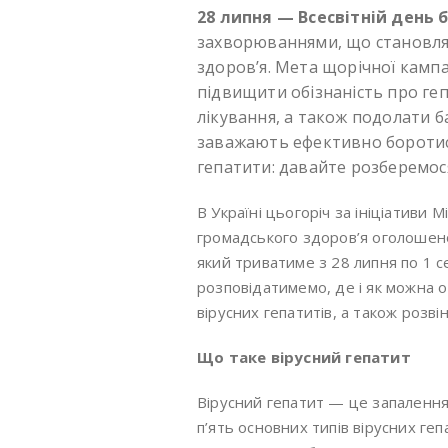
28 липня — Всесвітній день 
захворюваннями, що становлят
здоров’я. Мета щорічної кампа
підвищити обізнаність про геп
лікування, а також подолати б
заважають ефективно боротися 
гепатити: давайте розберемос
В Україні цьогоріч за ініціативи 
громадського здоров’я оголоше
який триватиме з 28 липня по 1 
розповідатимемо, де і як можна о
вірусних гепатитів, а також розв
Що таке вірусний гепатит
Вірусний гепатит — це запалення
п’ять основних типів вірусних гепа