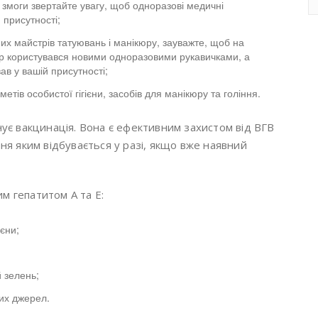
моги звертайте увагу, щоб одноразові медичні
 присутності;
их майстрів татуювань і манікюру, зауважте, щоб на
ер користувався новими одноразовими рукавичками, а
ав у вашій присутності;
тів особистої гігієни, засобів для манікюру та гоління.
снує вакцинація. Вона є ефективним захистом від ВГB
ння яким відбувається у разі, якщо вже наявний
м гепатитом А та Е:
єни;
й зелень;
тих джерел.