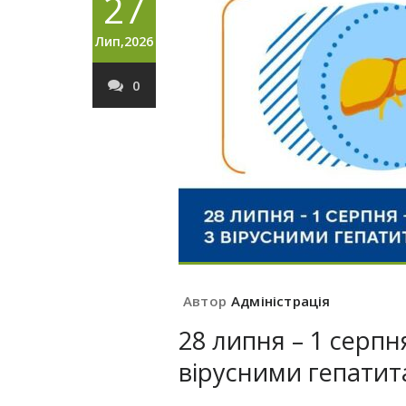
27
Лип,2026
0
Автор
Адміністрація
28 липня – 1 серп
вірусними гепатит