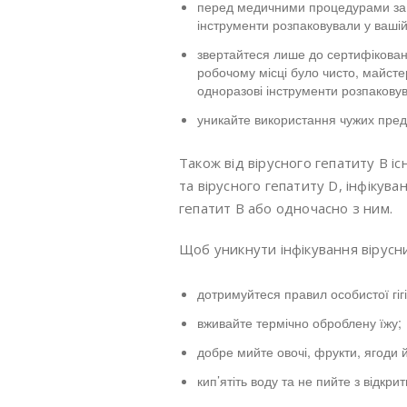
перед медичними процедурами за з
інструменти розпаковували у вашій
звертайтеся лише до сертифікован
робочому місці було чисто, майст
одноразові інструменти розпаковув
уникайте використання чужих предме
Також від вірусного гепатиту B і
та вірусного гепатиту D, інфікува
гепатит В або одночасно з ним.
Щоб уникнути інфікування вірусни
дотримуйтеся правил особистої гігі
вживайте термічно оброблену їжу;
добре мийте овочі, фрукти, ягоди 
кип’ятіть воду та не пийте з відкри