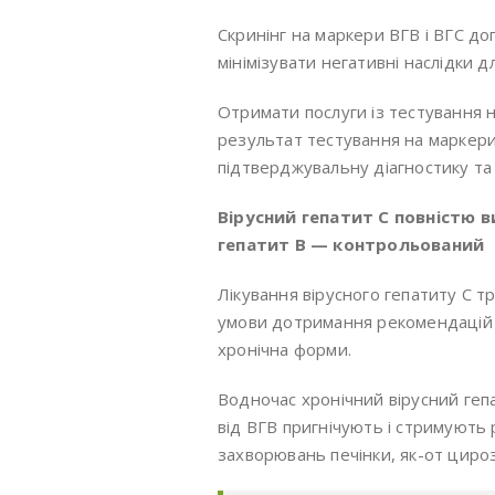
Скринінг на маркери ВГВ і ВГС до
мінімізувати негативні наслідки д
Отримати послуги із тестування н
результат тестування на маркери
підтверджувальну діагностику та
Вірусний гепатит C повністю в
гепатит B — контрольований
Лікування вірусного гепатиту C тр
умови дотримання рекомендацій лі
хронічна форми.
Водночас хронічний вірусний геп
від ВГB пригнічують і стримують 
захворювань печінки, як-от циро